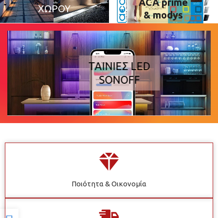
ACA prime
ΧΏΡΟΥ
& modys
ΤΑΙΝΊΕΣ LED
SONOFF
Ποιότητα & Οικονομία
Προσβασιμότητα