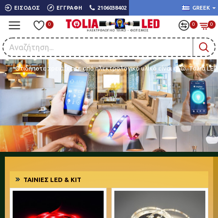
ΕΊΣΟΔΟΣ
ΕΓΓΡΑΦΉ
2106038402
GREEK
0
0
0
Οτιδήποτε χρειάζεστε από ηλεκτρολογικό υλικό είναι εδώ. Τόλια LED
ΤΑΙΝΊΕΣ LED & ΚΙΤ